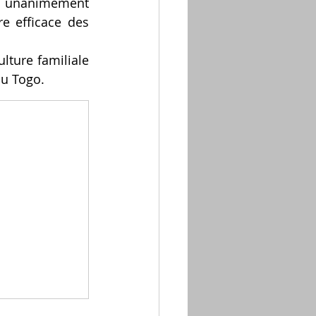
nt unanimement 
 efficace des 
ture familiale 
au Togo.