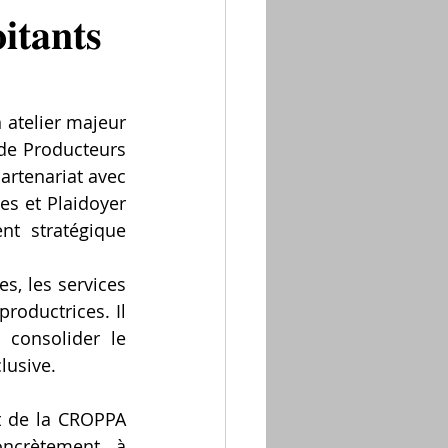
𝐭𝐚𝐧𝐭𝐬
atelier majeur 
de Producteurs 
artenariat avec 
es et Plaidoyer 
t stratégique 
s, les services 
roductrices. Il 
 consolider le 
lusive.
 de la CROPPA 
ncrètement à 