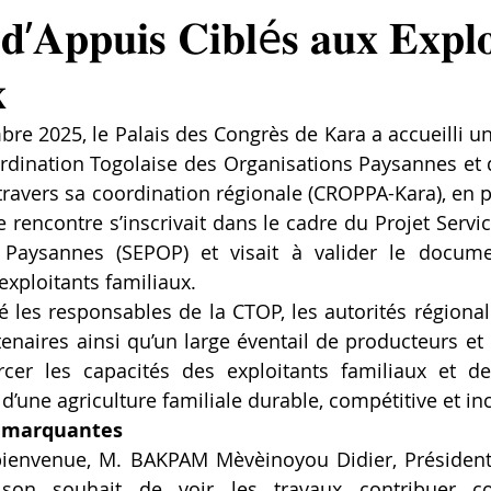
 𝐝’𝐀𝐩𝐩𝐮𝐢𝐬 𝐂𝐢𝐛𝐥é𝐬 𝐚𝐮𝐱 𝐄𝐱𝐩𝐥𝐨

re 2025, le Palais des Congrès de Kara a accueilli un 
rdination Togolaise des Organisations Paysannes et 
 travers sa coordination régionale (CROPPA-Kara), en p
 rencontre s’inscrivait dans le cadre du Projet Servic
 Paysannes (SEPOP) et visait à valider le documen
exploitants familiaux.
é les responsables de la CTOP, les autorités régionale
enaires ainsi qu’un large éventail de producteurs et p
orcer les capacités des exploitants familiaux et de
d’une agriculture familiale durable, compétitive et inc
s marquantes
ienvenue, M. BAKPAM Mèvèinoyou Didier, Président
son souhait de voir les travaux contribuer co