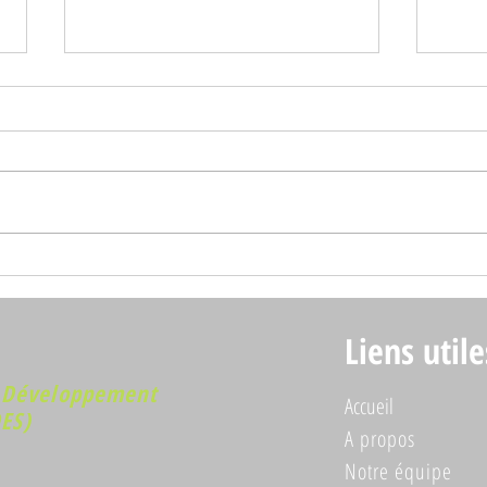
𝐏𝐀𝐃𝐄𝐒 𝐚𝐜𝐜𝐮𝐞𝐢𝐥𝐥𝐞 𝐥'é𝐯𝐚𝐥𝐮𝐚𝐭𝐢𝐨𝐧
💧𝐓𝐜𝐡
𝐟𝐢𝐧𝐚𝐥𝐞 𝐝𝐮 𝐩𝐫𝐨𝐣𝐞𝐭 𝐏𝐀𝐒𝐀𝐎 𝟑 𝐚𝐯𝐞𝐜
𝐉𝐨𝐮𝐫
𝐑é𝐍𝐀𝐀𝐓: 𝐮𝐧 𝐛𝐢𝐥𝐚𝐧 𝐩𝐨𝐬𝐢𝐭𝐢𝐟
Liens utile
𝐩𝐨𝐮𝐫 𝐥'𝐚𝐠𝐫𝐨é𝐜𝐨𝐥𝐨𝐠𝐢𝐞 à 𝐊𝐚𝐫𝐚
e Développement
Accueil
DES)
A propos
Notre équipe