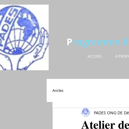
P
rogramme d
ACCUEIL
À PROP
Aricles
PADES ONG DE Dé
𝐀𝐭𝐞𝐥𝐢𝐞𝐫 𝐝