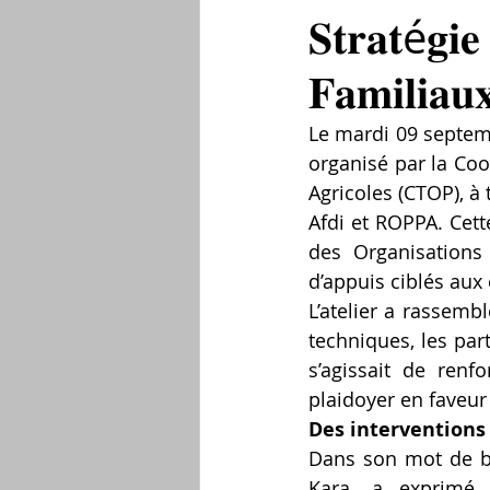
𝐒𝐭𝐫𝐚𝐭é𝐠𝐢𝐞
𝐅𝐚𝐦𝐢𝐥𝐢𝐚𝐮
Le mardi 09 septemb
organisé par la Coo
Agricoles (CTOP), à
Afdi et ROPPA. Cette
des Organisations
d’appuis ciblés aux 
L’atelier a rassembl
techniques, les part
s’agissait de renf
plaidoyer en faveur 
Des intervention
Dans son mot de b
Kara, a exprimé 