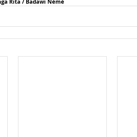
nga Rita / Badawi Nèmè