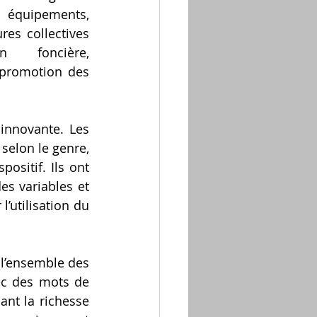
 équipements, 
res collectives 
ion foncière, 
 promotion des 
nnovante. Les 
elon le genre, 
ositif. Ils ont 
s variables et 
’utilisation du 
 l’ensemble des 
ec des mots de 
nt la richesse 