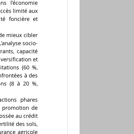
ns l’économie 
ccès limité aux 
té foncière et 
de mieux cibler 
L’analyse socio-
ants, capacité 
rsification et 
tations (60 %, 
frontées à des 
ons (8 à 20 %, 
ctions phares 
: promotion de 
ossée au crédit 
tilité des sols, 
surance agricole 