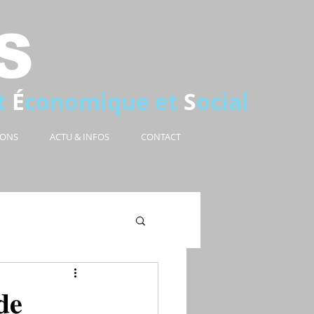
S
t
É
conomique et
S
ocial
IONS
ACTU & INFOS
CONTACT
𝐝𝐞