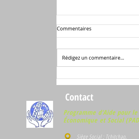
Commentaires
Rédigez un commentaire...
🌳𝐉𝐨𝐮𝐫𝐧é𝐞 𝐍𝐚𝐭𝐢𝐨𝐧𝐚𝐥𝐞 𝐝𝐞
𝐥’𝐀𝐫𝐛𝐫𝐞 🌳
Contact
Programme d'Aide pour l
Économique et Social (PA
Siège Social : Tchitchao,