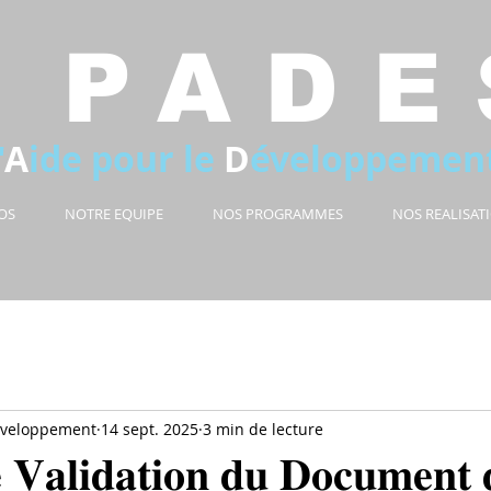
PADE
'
A
ide pour le
D
éveloppemen
OS
NOTRE EQUIPE
NOS PROGRAMMES
NOS REALISAT
veloppement
14 sept. 2025
3 min de lecture
𝐞 𝐕𝐚𝐥𝐢𝐝𝐚𝐭𝐢𝐨𝐧 𝐝𝐮 𝐃𝐨𝐜𝐮𝐦𝐞𝐧𝐭 