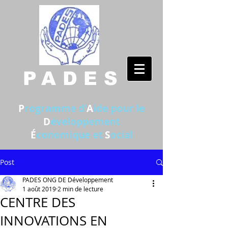
PADES
P
rogramme d'
A
ide pour le
D
éveloppement
É
conomique et
S
ocial
Post
PADES ONG DE Développement
1 août 2019
2 min de lecture
CENTRE DES
INNOVATIONS EN