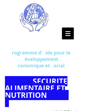
PADES
P
rogramme d'
A
ide pour le
D
éveloppement
É
conomique et
S
ocial
SECURITE
ALIMENTAIRE ET
NUTRITION