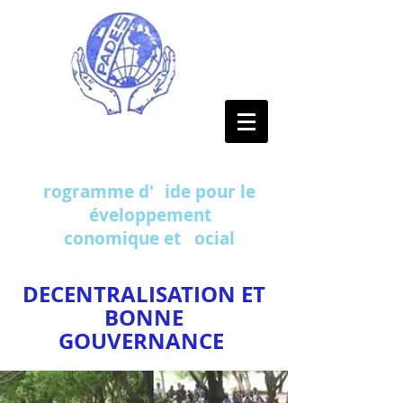
PADES
P
rogramme d'
A
ide pour le
D
éveloppement
É
conomique et
S
ocial
DECENTRALISATION ET
BONNE
GOUVERNANCE